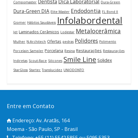
Dica Laboratorial
Dentista
Compomaster
Dura-Green
Endodontia
Dura-Green DIA
Elite Master
FL Bond II
Infolabordental
Giomer
Hábitos Saudáveis
Metalocerâmica
Laminados Cerâmicos
Jet
Lodestar
Polidores
Ofertas
Mulher
N-Architech
pedras
Polimento
Porcelana
Restaurações
Porcelain Sampler
Resina
Restaurações
Smile Line
Solidex
Indiretas
Scout-Race
Silicones
StarGloss
Startec
Translucidez
UNIODONTO
Entre em Contato
Endereço: Av. Aratãs, 164
Moema - São Paulo, SP - Brasil
Telefone: +55 (11) 5542.5855 ou 5095.5353