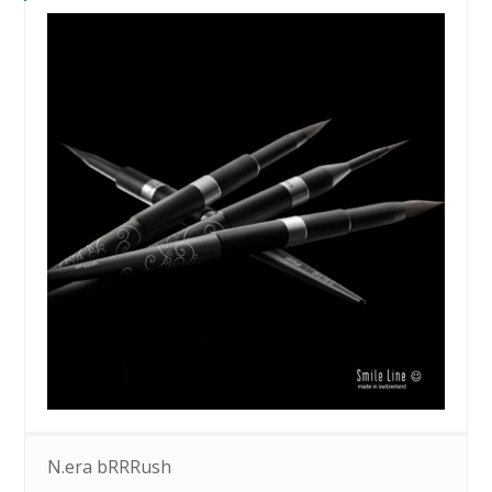
N.era bRRRush