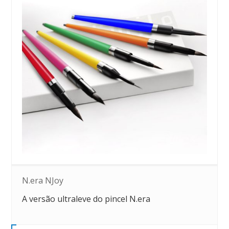
N.era NJoy
A versão ultraleve do pincel N.era