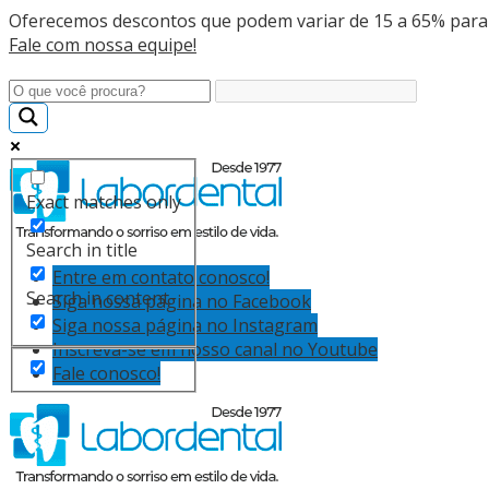
Oferecemos descontos que podem variar de 15 a 65% para
Fale com nossa equipe!
Exact matches only
Search in title
Entre em contato conosco!
Search in content
Siga nossa página no Facebook
Siga nossa página no Instagram
Inscreva-se em nosso canal no Youtube
Fale conosco!