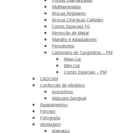
Pontas Diamantadas
Multilaminadas
Brocas Regulares
Brocas Cirúrgicas Carbides
Cortes Especiais FG
Remoção de Metal
Mandris e Adaptadores
Periodontia
Carboneto de Tungstênio – PM
Maxi-Cut
Mini-Cut
Cortes Especiais – PM
CADCAM
Confecção de Modelos
Acessórios
Máscara Gengival
Equipamentos
Fórceps
Fotografia
Moldagem
Alginatos