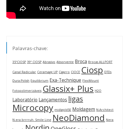
Palavras-chave:
Broca
35ºCIOSP
39º CIOSP
Abrasivo
Absorvente
Brocas ALLPORT
Ciosp
Canal Radicular
Ceramage UP
Cigarro
CIOCE
DTDs
Exa-Technique
Dura-Polish
Equilibrium
FlexMount
Glassix+ Plus
Fotopolimerizáveis
H2O
ligas
Laboratório
Lançamentos
Microcopy
Moldagem
midigold50
N-Architect
NeoDiamond
N.era brrrruh. Smile Line
Nera
Nordin
OneGloss