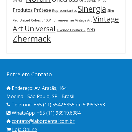
brrrush
Ortodontia
Pinos
Sinergia
Produtos
Prótese
Representantes
Slim
Vintage
Pad
United Colors of D.Vinci
veneerme
Vintage Art
Art Universal
Yeti
XP-endo Finisher R
Zhermack
Entre em Contato
Endereço: Av. Aratãs, 164
Moema - São Paulo, SP - Brasil
Telefone: +55 (11) 5542.5855 ou 5095.5353
WhatsApp: +55 (11) 98919.6084
contato@labordental.com.br
Loja Online