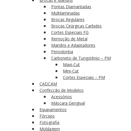
Brocas e Mandris
Pontas Diamantadas
Multilaminadas
Brocas Regulares
Brocas Cirúrgicas Carbides
Cortes Especiais FG
Remoção de Metal
Mandris e Adaptadores
Periodontia
Carboneto de Tungstênio – PM
Maxi-Cut
Mini-Cut
Cortes Especiais – PM
CADCAM
Confecção de Modelos
Acessórios
Máscara Gengival
Equipamentos
Fórceps
Fotografia
Moldagem