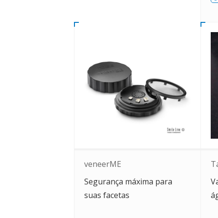
veneerME
Ta
Segurança máxima para
V
suas facetas
á