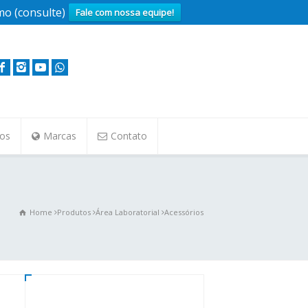
o (consulte)
Fale com nossa equipe!
tos
Marcas
Contato
Home
Produtos
Área Laboratorial
Acessórios