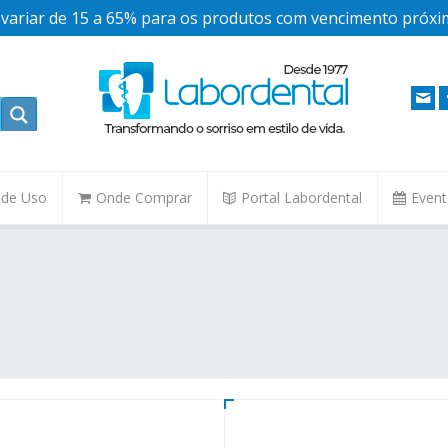
ariar de 15 a 65% para os produtos com vencimento próxim
. de Uso
Onde Comprar
Portal Labordental
Even