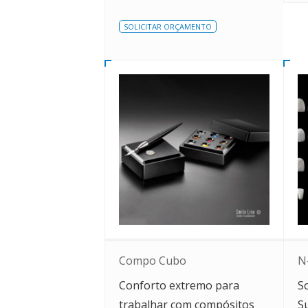
SOLICITAR ORÇAMENTO
Compo Cubo
N
Conforto extremo para
S
trabalhar com compósitos
S