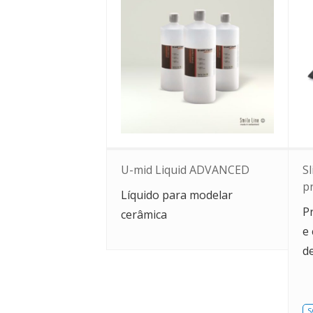
U-mid Liquid ADVANCED
S
p
Líquido para modelar
P
cerâmica
e
d
S