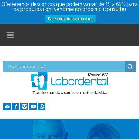
Oferecemos descontos que podem variar de 15 a 65% para
os produtos com vencimento próximo (consulte)
Fale com nossa equipe!