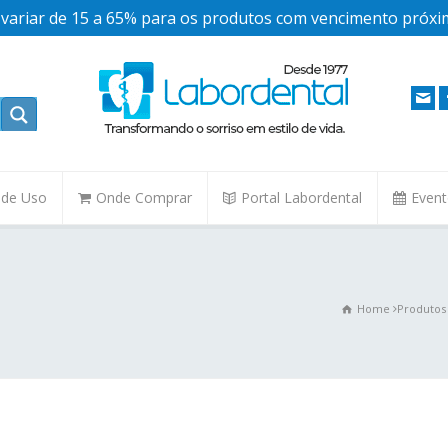
ariar de 15 a 65% para os produtos com vencimento próxim
. de Uso
Onde Comprar
Portal Labordental
Even
Home
Produtos