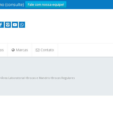
o (consulte)
Fale com nossa equipe!
tos
Marcas
Contato
Área Laboratorial
Brocas e Mandris
Brocas Regulares