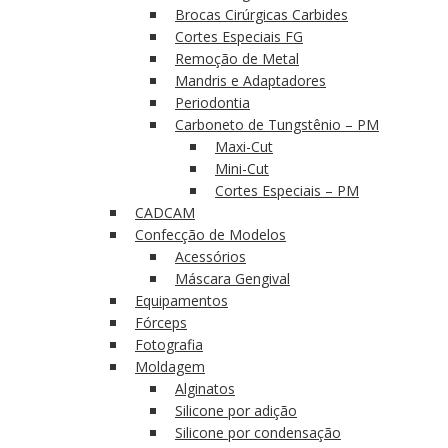
Brocas Cirúrgicas Carbides
Cortes Especiais FG
Remoção de Metal
Mandris e Adaptadores
Periodontia
Carboneto de Tungstênio – PM
Maxi-Cut
Mini-Cut
Cortes Especiais – PM
CADCAM
Confecção de Modelos
Acessórios
Máscara Gengival
Equipamentos
Fórceps
Fotografia
Moldagem
Alginatos
Silicone por adição
Silicone por condensação