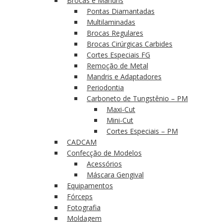
Brocas e Mandris
Pontas Diamantadas
Multilaminadas
Brocas Regulares
Brocas Cirúrgicas Carbides
Cortes Especiais FG
Remoção de Metal
Mandris e Adaptadores
Periodontia
Carboneto de Tungstênio – PM
Maxi-Cut
Mini-Cut
Cortes Especiais – PM
CADCAM
Confecção de Modelos
Acessórios
Máscara Gengival
Equipamentos
Fórceps
Fotografia
Moldagem