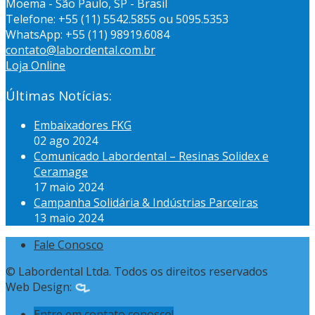
Moema - São Paulo, SP - Brasil
Telefone: +55 (11) 5542.5855 ou 5095.5353
WhatsApp: +55 (11) 98919.6084
contato@labordental.com.br
Loja Online
Últimas Notícias:
Embaixadores FKG
02 ago 2024
Comunicado Labordental – Resinas Solidex e
Ceramage
17 maio 2024
Campanha Solidária & Indústrias Parceiras
13 maio 2024
Fale Conosco
© Labordental Ltda. Todos os direitos reservados
Web Design:
Entre em contato conosco!