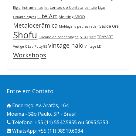
Lentes de Contato
Rigid
Instrumentos
Jet
Lentulo
Ligas
Lite Art
Meeting ABOD
Odontológicas
Metalocerâmica
Saúde Oral
Moldagens
pedras
radar
Shofu
site
TRAYART
Silicone de condensação
SIPAT
vintage halo
Vestige C-Lab Putty 85
Vintage LD
Workshops
Entre em Contato
Endereço: Av. Aratãs, 164
Moema - São Paulo, SP - Brasil
Telefone: +55 (11) 5542.5855 ou 5095.5353
WhatsApp: +55 (11) 98919.6084