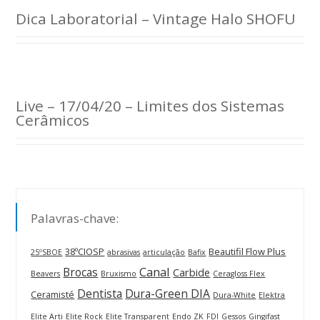
Dica Laboratorial – Vintage Halo SHOFU
Live – 17/04/20 – Limites dos Sistemas
Cerâmicos
Palavras-chave:
38ºCIOSP
Beautifil Flow Plus
25ºSBOE
abrasivas
articulação
Bafix
Canal
Brocas
Carbide
Beavers
Bruxismo
Ceragloss Flex
Dentista
Dura-Green DIA
Ceramisté
Dura-White
Elektra
Elite Arti
Elite Rock
Elite Transparent
Endo ZK
FDI
Gessos
Gingifast