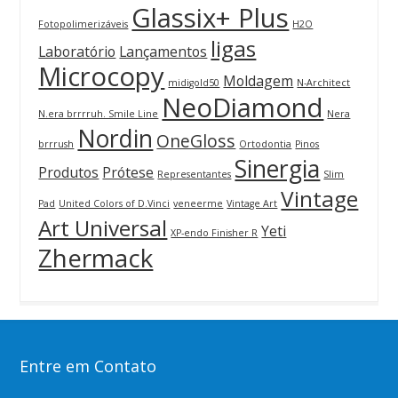
Glassix+ Plus
Fotopolimerizáveis
H2O
ligas
Laboratório
Lançamentos
Microcopy
Moldagem
midigold50
N-Architect
NeoDiamond
N.era brrrruh. Smile Line
Nera
Nordin
OneGloss
brrrush
Ortodontia
Pinos
Sinergia
Produtos
Prótese
Representantes
Slim
Vintage
Pad
United Colors of D.Vinci
veneerme
Vintage Art
Art Universal
Yeti
XP-endo Finisher R
Zhermack
Entre em Contato