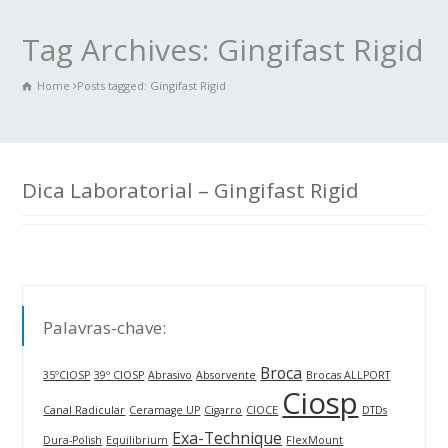
Tag Archives: Gingifast Rigid
Home
Posts tagged: Gingifast Rigid
Dica Laboratorial – Gingifast Rigid
Palavras-chave:
Broca
35ºCIOSP
39º CIOSP
Abrasivo
Absorvente
Brocas ALLPORT
Ciosp
Canal Radicular
Ceramage UP
Cigarro
CIOCE
DTDs
Exa-Technique
Dura-Polish
Equilibrium
FlexMount