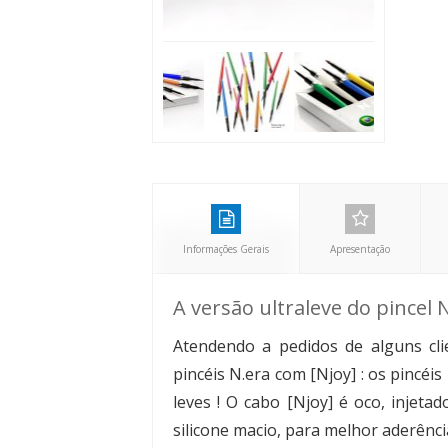
Informações Gerais
Apresentação
A versão ultraleve do pincel 
Atendendo a pedidos de alguns cli
pincéis N.era com [Njoy] : os pincéi
leves ! O cabo [Njoy] é oco, injet
silicone macio, para melhor aderênci