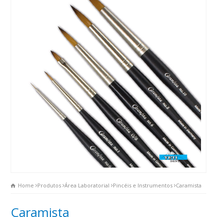
Home
Produtos
Área Laboratorial
Pincéis e Instrumentos
Caramista
Caramista