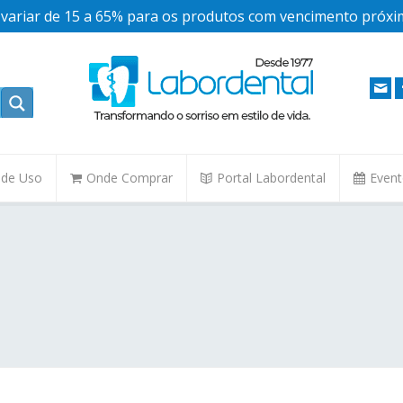
ariar de 15 a 65% para os produtos com vencimento próxim
. de Uso
Onde Comprar
Portal Labordental
Even