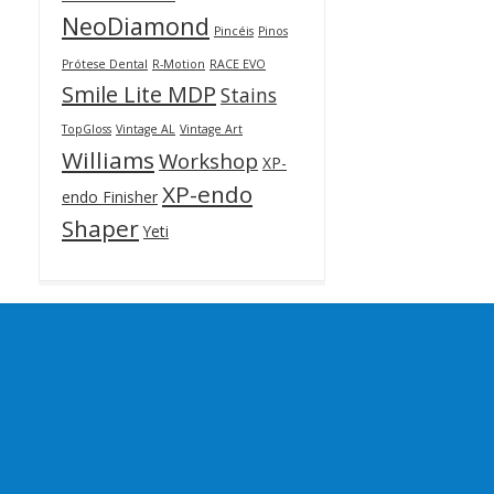
NeoDiamond
Pincéis
Pinos
Prótese Dental
R-Motion
RACE EVO
Smile Lite MDP
Stains
TopGloss
Vintage AL
Vintage Art
Williams
Workshop
XP-
XP-endo
endo Finisher
Shaper
Yeti