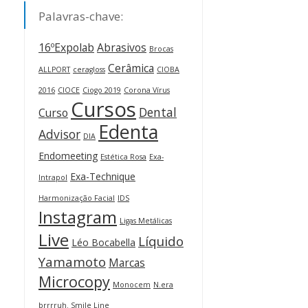
Palavras-chave:
16ºExpolab
Abrasivos
Brocas
Cerâmica
ALLPORT
ceragloss
CIOBA
2016
CIOCE
Ciogo 2019
Corona Vírus
Cursos
Dental
Curso
Edenta
Advisor
DIA
Endomeeting
Estética Rosa
Exa-
Exa-Technique
Intrapol
Harmonização Facial
IDS
Instagram
Ligas Metálicas
Live
Líquido
Léo Bocabella
Yamamoto
Marcas
Microcopy
Monocem
N.era
brrrruh. Smile Line