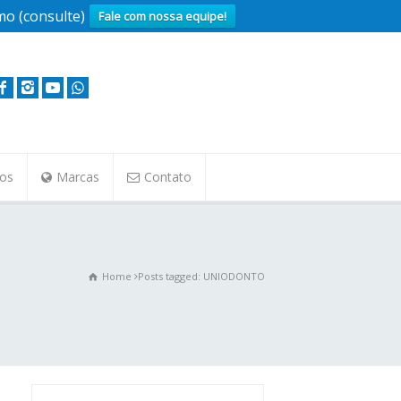
o (consulte)
Fale com nossa equipe!
tos
Marcas
Contato
Home
Posts tagged: UNIODONTO