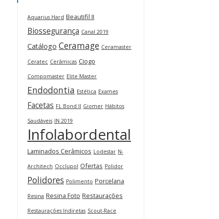
Beautifil II
Aquarius Hard
Biossegurança
Canal 2019
Ceramage
Catálogo
Ceramaster
Ciogo
Ceratec
Cerâmicas
Compomaster
Elite Master
Endodontia
Estética
Exames
Facetas
FL Bond II
Giomer
Hábitos
Saudáveis
IN 2019
Infolabordental
Laminados Cerâmicos
Lodestar
N-
Ofertas
Architech
Occlupol
Polidor
Polidores
Porcelana
Polimento
Resina Foto
Restaurações
Resina
Restaurações Indiretas
Scout-Race