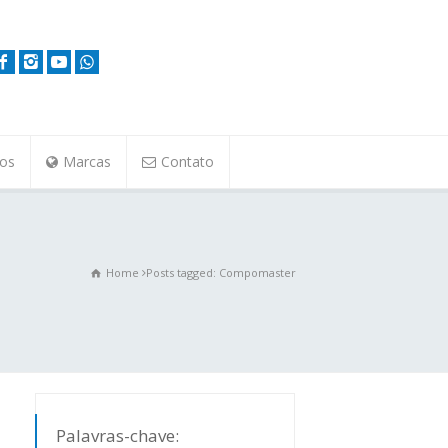
tos
Marcas
Contato
Home
Posts tagged: Compomaster
Palavras-chave: