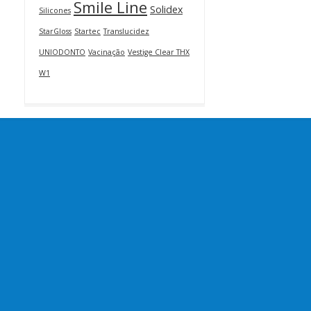
Smile Line
Solidex
Silicones
StarGloss
Startec
Translucidez
UNIODONTO
Vacinação
Vestige Clear THX
W1