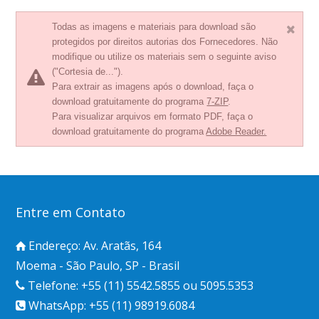
Todas as imagens e materiais para download são
protegidos por direitos autorias dos Fornecedores. Não
modifique ou utilize os materiais sem o seguinte aviso
("Cortesia de...").
Para extrair as imagens após o download, faça o
download gratuitamente do programa
7-ZIP
.
Para visualizar arquivos em formato PDF, faça o
download gratuitamente do programa
Adobe Reader.
Entre em Contato
Endereço: Av. Aratãs, 164
Moema - São Paulo, SP - Brasil
Telefone: +55 (11) 5542.5855 ou 5095.5353
WhatsApp: +55 (11) 98919.6084