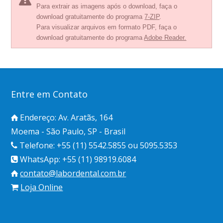
Para extrair as imagens após o download, faça o
download gratuitamente do programa
7-ZIP
.
Para visualizar arquivos em formato PDF, faça o
download gratuitamente do programa
Adobe Reader.
Entre em Contato
Endereço: Av. Aratãs, 164
Moema - São Paulo, SP - Brasil
Telefone: +55 (11) 5542.5855 ou 5095.5353
WhatsApp: +55 (11) 98919.6084
contato@labordental.com.br
Loja Online