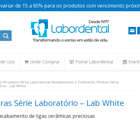
ariar de 15 a 65% para os produtos com vencimento próxim
. de Uso
Onde Comprar
Portal Labordental
Even
e
Produtos
Área Laboratorial
Acabamento e Polimento
Pedras Série
ório - Lab White
ras Série Laboratório – Lab White
acabamento de ligas cerâmicas preciosas