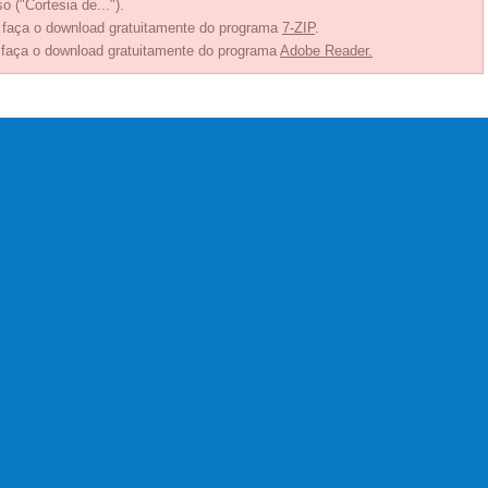
o ("Cortesia de...").
, faça o download gratuitamente do programa
7-ZIP
.
 faça o download gratuitamente do programa
Adobe Reader.