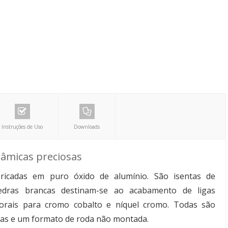
Instruções de Uso
Downloads
râmicas preciosas
icadas em puro óxido de alumínio. São isentas de
edras brancas destinam-se ao acabamento de ligas
corais para cromo cobalto e níquel cromo. Todas são
das e um formato de roda não montada.