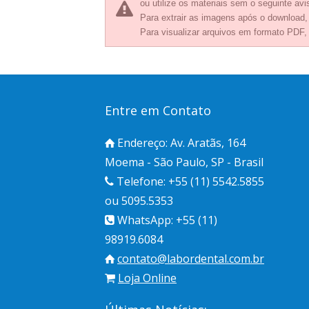
ou utilize os materiais sem o seguinte avis
Para extrair as imagens após o download
Para visualizar arquivos em formato PDF,
Entre em Contato
Endereço: Av. Aratãs, 164
Moema - São Paulo, SP - Brasil
Telefone: +55 (11) 5542.5855
ou 5095.5353
WhatsApp: +55 (11)
98919.6084
contato@labordental.com.br
Loja Online