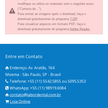
modifique ou utilize os materiais sem o seguinte aviso
("Cortesia de...").
Para extrair as imagens após o download, faça o
download gratuitamente do programa
7-ZIP
.
Para visualizar arquivos em formato PDF, faça o
download gratuitamente do programa
Adobe Reader.
Entre em Contato
Endereço: Av. Aratãs, 164
Moema - São Paulo, SP - Brasil
Telefone: +55 (11) 5542.5855 ou 5095.5353
WhatsApp: +55 (11) 98919.6084
contato@labordental.com.br
Loja Online