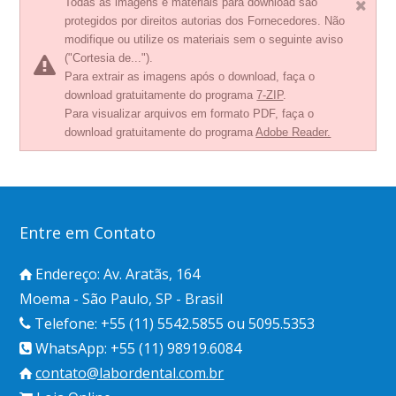
Todas as imagens e materiais para download são
protegidos por direitos autorias dos Fornecedores. Não
modifique ou utilize os materiais sem o seguinte aviso
("Cortesia de...").
Para extrair as imagens após o download, faça o
download gratuitamente do programa
7-ZIP
.
Para visualizar arquivos em formato PDF, faça o
download gratuitamente do programa
Adobe Reader.
Entre em Contato
Endereço: Av. Aratãs, 164
Moema - São Paulo, SP - Brasil
Telefone: +55 (11) 5542.5855 ou 5095.5353
WhatsApp: +55 (11) 98919.6084
contato@labordental.com.br