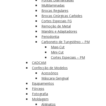
Pontas Diamantadas
Multilaminadas
Brocas Regulares
Brocas Cirúrgicas Carbides
Cortes Especiais FG
Remoção de Metal
Mandris e Adaptadores
Periodontia
Carboneto de Tungstênio – PM
Maxi-Cut
Mini-Cut
Cortes Especiais – PM
CADCAM
Confecção de Modelos
Acessórios
Máscara Gengival
Equipamentos
Fórceps
Fotografia
Moldagem
Alginatos