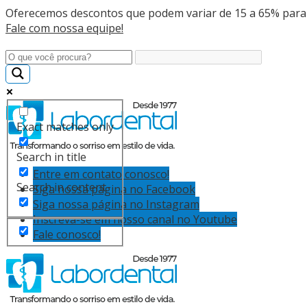
Oferecemos descontos que podem variar de 15 a 65% para
Fale com nossa equipe!
Exact matches only
Search in title
Entre em contato conosco!
Search in content
Siga nossa página no Facebook
Siga nossa página no Instagram
Inscreva-se em nosso canal no Youtube
Fale conosco!