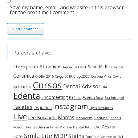
Save my name, email, and website in this browser
for the next time I comment.
Palavras-chave:
16ºExpolab
Abrasivos
Beautifil II
Aquarius Hard
ceragloss
Cerâmica
CIOBA 2016
Ciogo 2019
Ciogo2022
Corona Vírus
Covid-
Cursos
Dental Advisor
Curso
19
DIA
Edenta
Endomeeting
Estética
Estética Rosa
Exa-Intrapol
Instagram
Facetas
IDS
IN 2019
Ligas Metálicas
Live
Marcas
Léo Bocabella
Monocem
Occlupol
Pincéis
Resina
Polidor
Pontas Diamantadas
Prótese Dental
RACE EVO
Smile Lite MDP
Stains
Foto
TopGloss
Vintage AL
W1