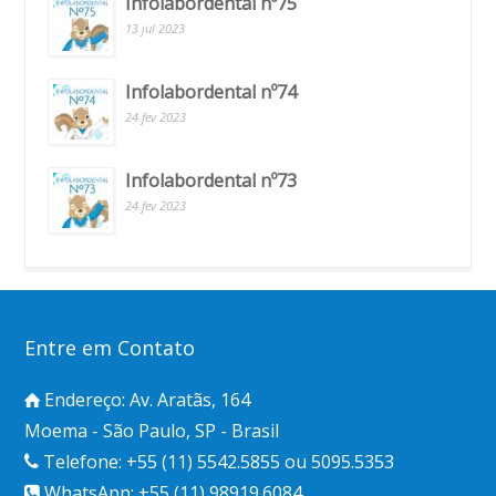
Infolabordental nº75
13 jul 2023
Infolabordental nº74
24 fev 2023
Infolabordental nº73
24 fev 2023
Entre em Contato
Endereço: Av. Aratãs, 164
Moema - São Paulo, SP - Brasil
Telefone: +55 (11) 5542.5855 ou 5095.5353
WhatsApp: +55 (11) 98919.6084