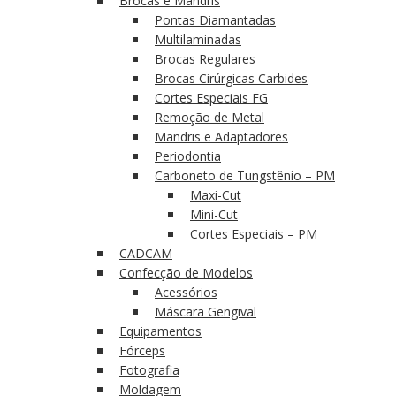
Brocas e Mandris
Pontas Diamantadas
Multilaminadas
Brocas Regulares
Brocas Cirúrgicas Carbides
Cortes Especiais FG
Remoção de Metal
Mandris e Adaptadores
Periodontia
Carboneto de Tungstênio – PM
Maxi-Cut
Mini-Cut
Cortes Especiais – PM
CADCAM
Confecção de Modelos
Acessórios
Máscara Gengival
Equipamentos
Fórceps
Fotografia
Moldagem