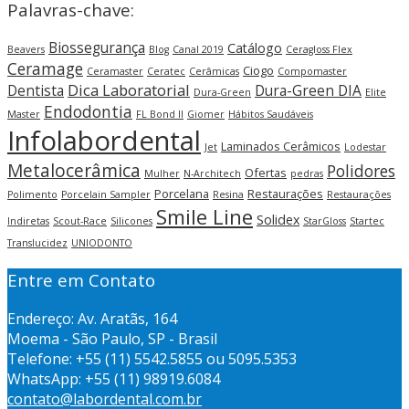
Palavras-chave:
Biossegurança
Catálogo
Beavers
Blog
Canal 2019
Ceragloss Flex
Ceramage
Ciogo
Ceramaster
Ceratec
Cerâmicas
Compomaster
Dica Laboratorial
Dentista
Dura-Green DIA
Dura-Green
Elite
Endodontia
Master
FL Bond II
Giomer
Hábitos Saudáveis
Infolabordental
Laminados Cerâmicos
Jet
Lodestar
Metalocerâmica
Polidores
Ofertas
Mulher
N-Architech
pedras
Porcelana
Restaurações
Polimento
Porcelain Sampler
Resina
Restaurações
Smile Line
Solidex
Indiretas
Scout-Race
Silicones
StarGloss
Startec
Translucidez
UNIODONTO
Entre em Contato
Endereço: Av. Aratãs, 164
Moema - São Paulo, SP - Brasil
Telefone: +55 (11) 5542.5855 ou 5095.5353
WhatsApp: +55 (11) 98919.6084
contato@labordental.com.br