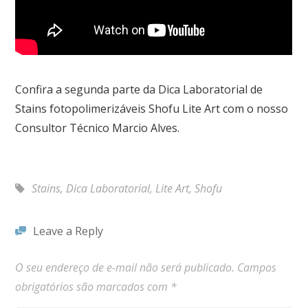
Confira a segunda parte da Dica Laboratorial de
Stains fotopolimerizáveis Shofu Lite Art com o nosso
Consultor Técnico Marcio Alves.
Stains
,
Dica Laboratorial
,
Lite Art
,
Shofu
Leave a Reply
O seu endereço de e-mail não será publicado.
Campos
obrigatórios são marcados com
*