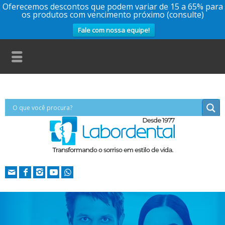
Oferecemos descontos que podem variar de 15 a 65% para
os produtos com vencimento próximo (consulte)
Fale com nossa equipe!