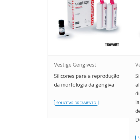
Vestige Gengivest
V
Silicones para a reprodução
Si
da morfologia da gengiva
a
d
l
SOLICITAR ORÇAMENTO
de
Du
S