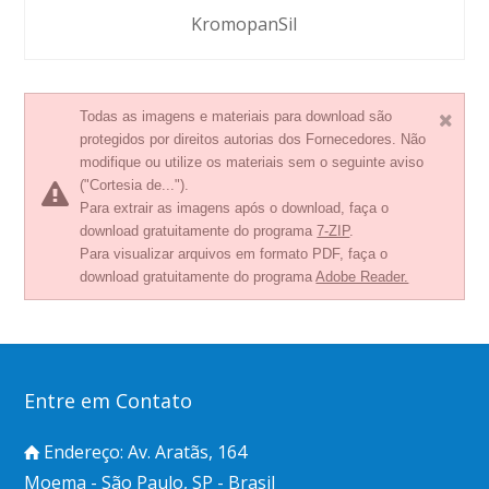
KromopanSil
Todas as imagens e materiais para download são
protegidos por direitos autorias dos Fornecedores. Não
modifique ou utilize os materiais sem o seguinte aviso
("Cortesia de...").
Para extrair as imagens após o download, faça o
download gratuitamente do programa
7-ZIP
.
Para visualizar arquivos em formato PDF, faça o
download gratuitamente do programa
Adobe Reader.
Entre em Contato
Endereço: Av. Aratãs, 164
Moema - São Paulo, SP - Brasil