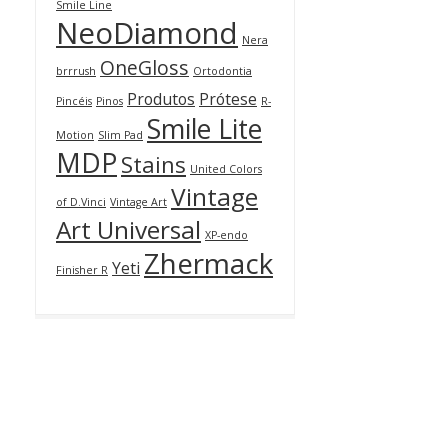
Smile Line
NeoDiamond
Nera
OneGloss
brrrush
Ortodontia
Produtos
Prótese
Pincéis
Pinos
R-
Smile Lite
Motion
Slim Pad
MDP
Stains
United Colors
Vintage
of D.Vinci
Vintage Art
Art Universal
XP-endo
Zhermack
Yeti
Finisher R