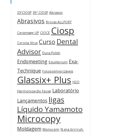
35ºCIOSP
39º CIOSP
Abrasivo
Abrasivos
Brocas ALLPORT
Ciosp
Ceramage UP
CIOCE
Dental
Curso
Corona Vírus
Advisor
Dura-Polish
Endomeeting
Exa-
Equilibrium
Technique
Fotopolimerizáveis
Glassix+ Plus
H2O
Laboratório
Harmonização Facial
ligas
Lançamentos
Líquido Yamamoto
Microcopy
Moldagem
Monocem
N.era brrrruh.