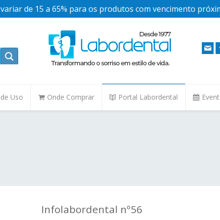
ariar de 15 a 65% para os produtos com vencimento próxim
. de Uso
Onde Comprar
Portal Labordental
Even
Infolabordental nº56