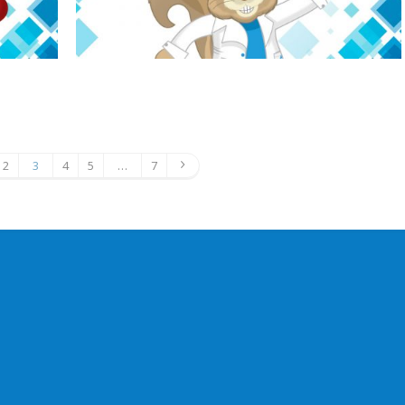
2
3
4
5
…
7