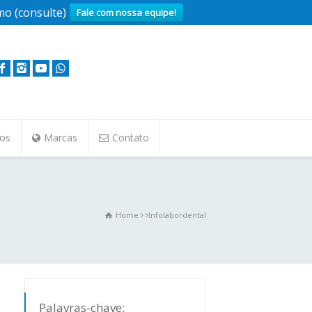
o (consulte)
Fale com nossa equipe!
tos
Marcas
Contato
Home
Infolabordental
Palavras-chave: