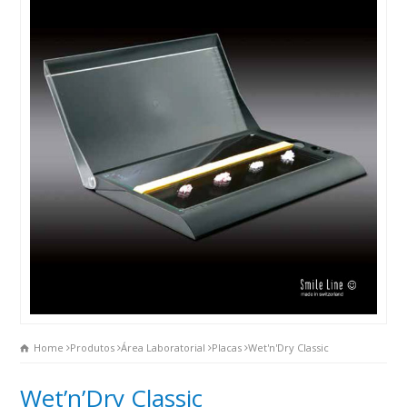
Home
Produtos
Área Laboratorial
Placas
Wet'n'Dry Classic
Wet’n’Dry Classic