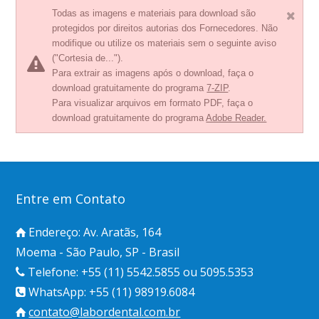
Todas as imagens e materiais para download são
protegidos por direitos autorias dos Fornecedores. Não
modifique ou utilize os materiais sem o seguinte aviso
("Cortesia de...").
Para extrair as imagens após o download, faça o
download gratuitamente do programa
7-ZIP
.
Para visualizar arquivos em formato PDF, faça o
download gratuitamente do programa
Adobe Reader.
Entre em Contato
Endereço: Av. Aratãs, 164
Moema - São Paulo, SP - Brasil
Telefone: +55 (11) 5542.5855 ou 5095.5353
WhatsApp: +55 (11) 98919.6084
contato@labordental.com.br