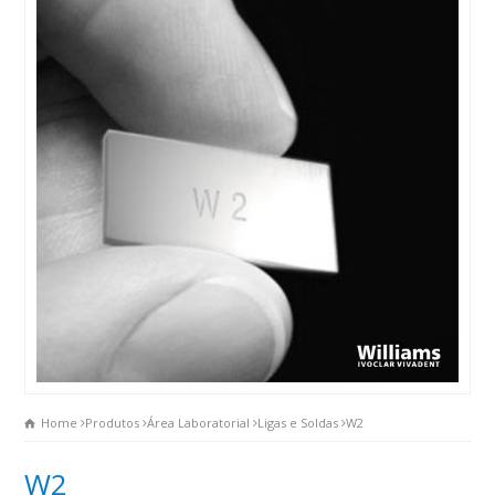
Home
Produtos
Área Laboratorial
Ligas e Soldas
W2
W2