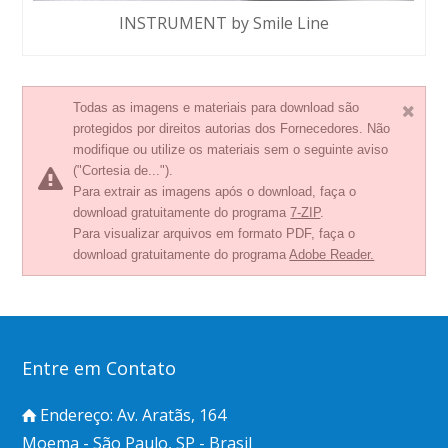
INSTRUMENT by Smile Line
Todas as imagens e materiais para download são
protegidos por direitos autorias dos Fornecedores. Não
modifique ou utilize os materiais sem o seguinte aviso
("Cortesia de...").
Para extrair as imagens após o download, faça o
download gratuitamente do programa
7-ZIP
.
Para visualizar arquivos em formato PDF, faça o
download gratuitamente do programa
Adobe Reader.
Entre em Contato
Endereço: Av. Aratãs, 164
Moema - São Paulo, SP - Brasil