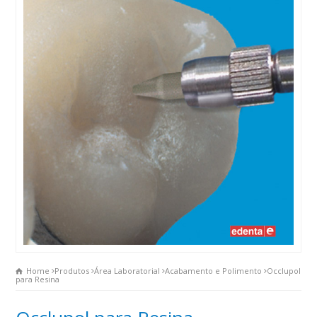
Home
Produtos
Área Laboratorial
Acabamento e Polimento
Occlupol
para Resina