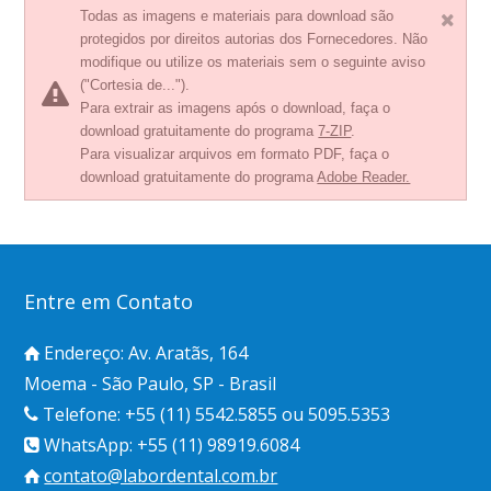
Todas as imagens e materiais para download são
protegidos por direitos autorias dos Fornecedores. Não
modifique ou utilize os materiais sem o seguinte aviso
("Cortesia de...").
Para extrair as imagens após o download, faça o
download gratuitamente do programa
7-ZIP
.
Para visualizar arquivos em formato PDF, faça o
download gratuitamente do programa
Adobe Reader.
Entre em Contato
Endereço: Av. Aratãs, 164
Moema - São Paulo, SP - Brasil
Telefone: +55 (11) 5542.5855 ou 5095.5353
WhatsApp: +55 (11) 98919.6084
contato@labordental.com.br