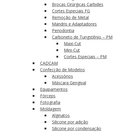
Brocas Cirúrgicas Carbides
Cortes Especiais FG
Remoção de Metal
Mandris e Adaptadores
Periodontia
Carboneto de Tungstênio – PM
Maxi-Cut
Mini-Cut
Cortes Especiais – PM
CADCAM
Confecção de Modelos
Acessórios
Máscara Gengival
Equipamentos
Fórceps
Fotografia
Moldagem
Alginatos
Silicone por adição
Silicone por condensação