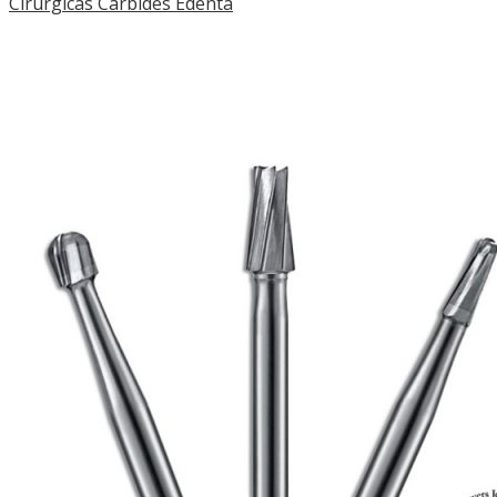
Cirúrgicas Carbides Edenta