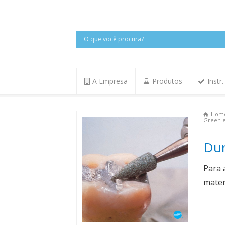
A Empresa
Produtos
Instr
Hom
Green e
Dur
Para 
mater