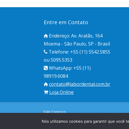
Entre em Contato
Endereço: Av. Aratãs, 164
Moema - São Paulo, SP - Brasil
Telefone: +55 (11) 5542.5855
ou 5095.5353
WhatsApp: +55 (11)
98919.6084
contato@labordental.com.br
Loja Online
Fale Conosco
© Labordental Ltda. Todos os direitos reservados
Nós utilizamos cookies para garantir que você t
Web Design: