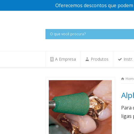
Oferecemos descontos que podem v
A Empresa
Produtos
Instr
Hom
Alp
Para 
ligas