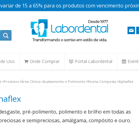
ariar de 15 a 65% para os produtos com vencimento próxim
. de Uso
Onde Comprar
Portal Labordental
Even
e
Produtos
Área Clínica
Acabamento e Polimento
Resina Composta
Alphaflex
haflex
desgaste, pré-polimento, polimento e brilho em todas as
 preciosas e semipreciosas, amálgama, compósito e ouro.