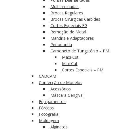
Pontas Diamantadas
Multilaminadas
Brocas Regulares
Brocas Cirúrgicas Carbides
Cortes Especiais FG
Remoção de Metal
Mandris e Adaptadores
Periodontia
Carboneto de Tungstênio – PM
Maxi-Cut
Mini-Cut
Cortes Especiais – PM
CADCAM
Confecção de Modelos
Acessórios
Máscara Gengival
Equipamentos
Fórceps
Fotografia
Moldagem
Alginatos