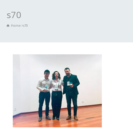
s70
Home
s70