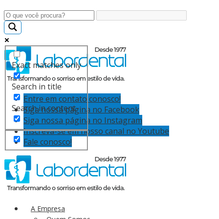
Exact matches only
Search in title
Entre em contato conosco!
Search in content
Siga nossa página no Facebook
Siga nossa página no Instagram
Inscreva-se em nosso canal no Youtube
Fale conosco!
A Empresa