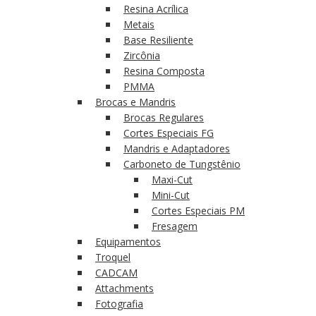
Resina Acrílica
Metais
Base Resiliente
Zircônia
Resina Composta
PMMA
Brocas e Mandris
Brocas Regulares
Cortes Especiais FG
Mandris e Adaptadores
Carboneto de Tungstênio
Maxi-Cut
Mini-Cut
Cortes Especiais PM
Fresagem
Equipamentos
Troquel
CADCAM
Attachments
Fotografia