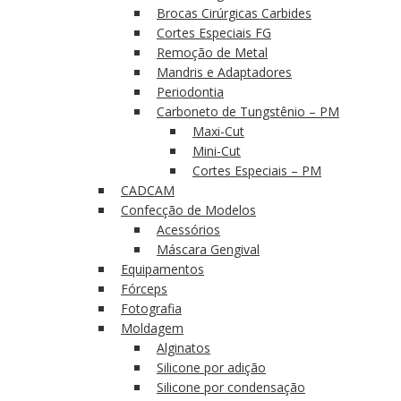
Brocas Cirúrgicas Carbides
Cortes Especiais FG
Remoção de Metal
Mandris e Adaptadores
Periodontia
Carboneto de Tungstênio – PM
Maxi-Cut
Mini-Cut
Cortes Especiais – PM
CADCAM
Confecção de Modelos
Acessórios
Máscara Gengival
Equipamentos
Fórceps
Fotografia
Moldagem
Alginatos
Silicone por adição
Silicone por condensação