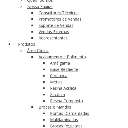
Quem Somos
Nossa Equipe
Consultores Técnicos
Promotores de Vendas
Suporte de Vendas
Vendas Externas
Representantes
Produtos
Área Clínica
Acabamento e Polimento
Amálgama
Base Resiliente
Cerâmica
Metais
Resina Acrílica
Zircônia
Resina Composta
Brocas e Mandris
Pontas Diamantadas
Multilaminadas
Brocas Regulares