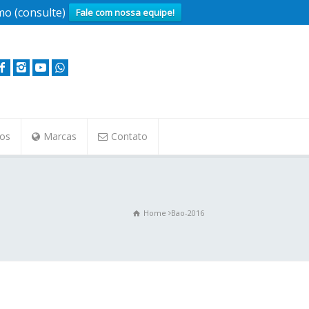
o (consulte)
Fale com nossa equipe!
tos
Marcas
Contato
Home
Bao-2016