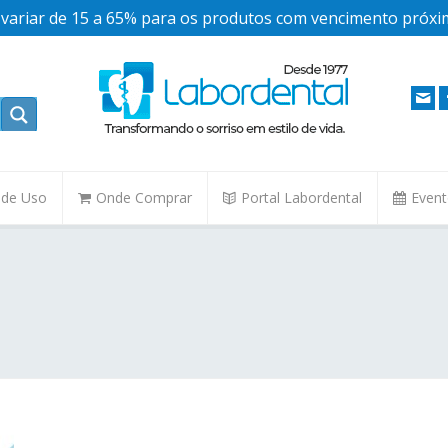
ariar de 15 a 65% para os produtos com vencimento próxim
. de Uso
Onde Comprar
Portal Labordental
Even