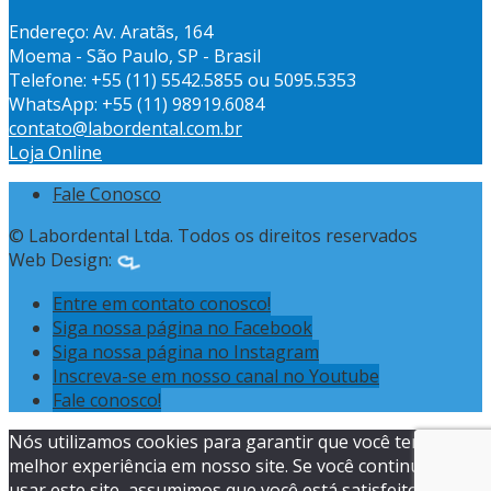
Endereço: Av. Aratãs, 164
Moema - São Paulo, SP - Brasil
Telefone: +55 (11) 5542.5855 ou 5095.5353
WhatsApp: +55 (11) 98919.6084
contato@labordental.com.br
Loja Online
Fale Conosco
© Labordental Ltda. Todos os direitos reservados
Web Design:
Entre em contato conosco!
Siga nossa página no Facebook
Siga nossa página no Instagram
Inscreva-se em nosso canal no Youtube
Fale conosco!
Nós utilizamos cookies para garantir que você tenha a
melhor experiência em nosso site. Se você continua a
usar este site, assumimos que você está satisfeito.