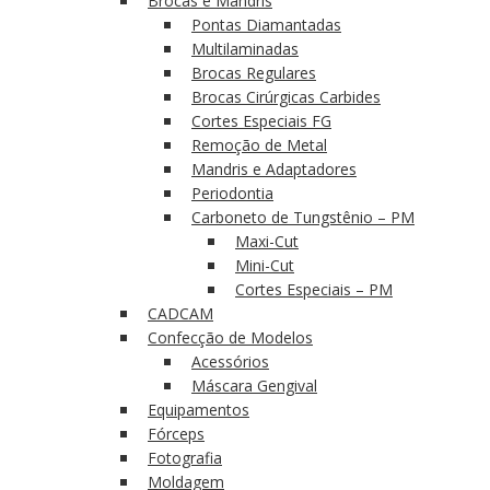
Brocas e Mandris
Pontas Diamantadas
Multilaminadas
Brocas Regulares
Brocas Cirúrgicas Carbides
Cortes Especiais FG
Remoção de Metal
Mandris e Adaptadores
Periodontia
Carboneto de Tungstênio – PM
Maxi-Cut
Mini-Cut
Cortes Especiais – PM
CADCAM
Confecção de Modelos
Acessórios
Máscara Gengival
Equipamentos
Fórceps
Fotografia
Moldagem