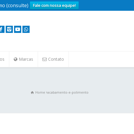
o (consulte)
Fale com nossa equipe!
tos
Marcas
Contato
Home
acabamento-e-polimento