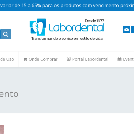
ariar de 15 a 65% para os produtos com vencimento próxim
. de Uso
Onde Comprar
Portal Labordental
Even
ento