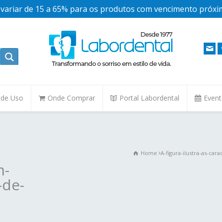
ariar de 15 a 65% para os produtos com vencimento próxim
. de Uso
Onde Comprar
Portal Labordental
Even
Home
A-figura-ilustra-as-car
m-
-de-