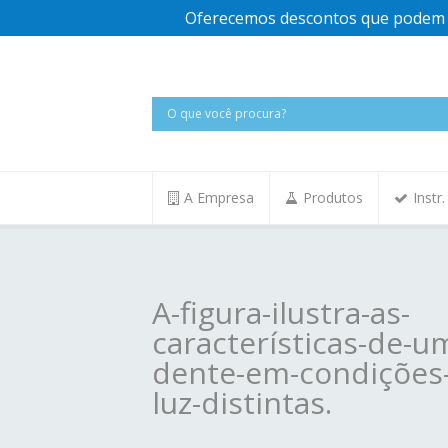
Oferecemos descontos que podem v
A Empresa
Produtos
Instr
A-figura-ilustra-as-
características-de-u
dente-em-condições
luz-distintas.