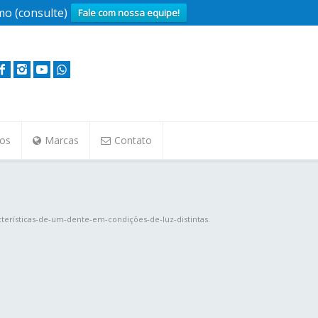
o (consulte)
Fale com nossa equipe!
tos
Marcas
Contato
acterísticas-de-um-dente-em-condições-de-luz-distintas.