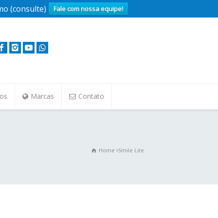
o (consulte)
Fale com nossa equipe!
tos
Marcas
Contato
Home
Smile Lite