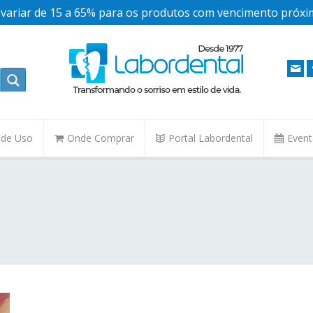
ariar de 15 a 65% para os produtos com vencimento próxim
. de Uso
Onde Comprar
Portal Labordental
Even