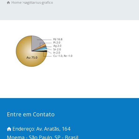
Home
sagittarius-grafico
Entre em Contato
Endereço: Av. Aratãs, 164
Moema - São Paulo, SP - Brasil