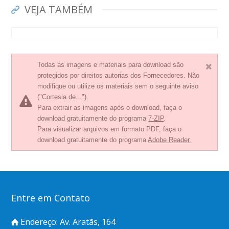
VEJA TAMBÉM
Todas as imagens e materiais para download são
protegidos por direitos autorias dos Fornecedores. Não
modifique ou utilize os materiais sem o seguinte aviso
("Cortesia de...").
Para extrair as imagens após o download, faça o
download gratuitamente do programa
7-ZIP
.
Para visualizar arquivos em formato PDF, faça o
download gratuitamente do programa
Adobe Reader.
Entre em Contato
Endereço: Av. Aratãs, 164