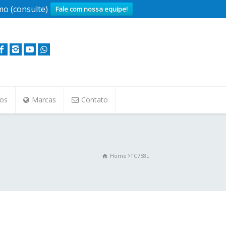
o (consulte)
Fale com nossa equipe!
tos
Marcas
Contato
Home
TC758L