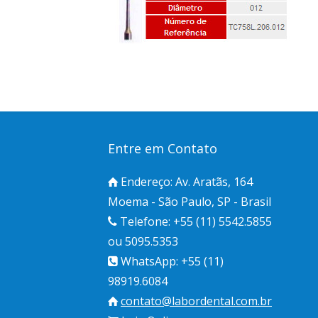
Entre em Contato
Endereço: Av. Aratãs, 164
Moema - São Paulo, SP - Brasil
Telefone: +55 (11) 5542.5855
ou 5095.5353
WhatsApp: +55 (11)
98919.6084
contato@labordental.com.br