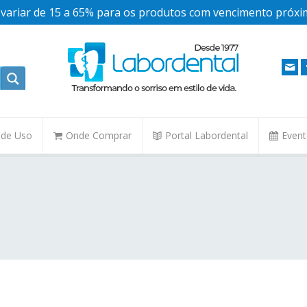
ariar de 15 a 65% para os produtos com vencimento próxim
. de Uso
Onde Comprar
Portal Labordental
Even