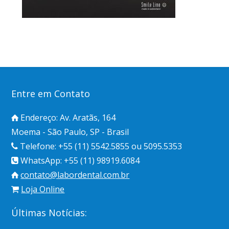
Entre em Contato
Endereço: Av. Aratãs, 164
Moema - São Paulo, SP - Brasil
Telefone: +55 (11) 5542.5855 ou 5095.5353
WhatsApp: +55 (11) 98919.6084
contato@labordental.com.br
Loja Online
Últimas Notícias: