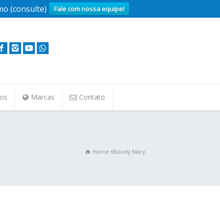
o (consulte)
Fale com nossa equipe!
tos
Marcas
Contato
Home
Bloody Mary