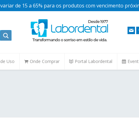
ariar de 15 a 65% para os produtos com vencimento próxim
. de Uso
Onde Comprar
Portal Labordental
Even